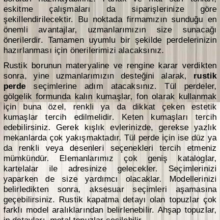
eskitme çalışmaları da siparişlerinize göre
şekillendirilecektir. Bu noktada firmamızın sunduğu en
önemli avantajlar, uzmanlarımızın size sunacağı
önerilerdir. Tamamen uyumlu bir şekilde perdelerinizin
hazırlanması için önerilerimizi alacaksınız.
Rustik borunun materyaline ve rengine karar verdikten
sonra, yine uzmanlarımızın desteğini alarak,
rustik
perde
seçimlerine adım atacaksınız. Tül perdeler,
gölgelik formunda kalın kumaşlar, fon olarak kullanmak
için buna özel, renkli ya da dikkat çeken estetik
kumaşlar tercih edilmelidir. Keten kumaşları tercih
edebilirsiniz. Gerek kışlık evlerinizde, gerekse yazlık
mekanlarda çok yakışmaktadır. Tül perde için ise düz ya
da renkli veya desenleri seçenekleri tercih etmeniz
mümkündür. Elemanlarımız çok geniş kataloglar,
kartelalar ile adresinize gelecekler. Seçimlerinizi
yaparken de size yardımcı olacaklar. Modellerinizi
belirledikten sonra, aksesuar seçimleri aşamasına
geçebilirsiniz. Rustik kapatma detayı olan topuzlar çok
farklı model aralıklarından belirlenebilir. Ahşap topuzlar,