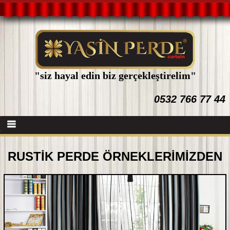
"siz hayal edin biz gerçekleştirelim"
0532 766 77 44
Anasayfa
RUSTİK PERDE ÖRNEKLERİMİZDEN
Hakkımızda
Hizmetlerimiz
Refaranslar
Galeri
İletişim