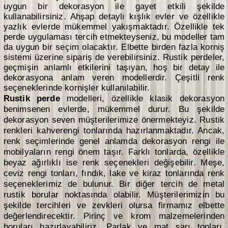
uygun bir dekorasyon ile gayet etkili şekilde
kullanabilirsiniz. Ahşap detaylı kışlık evler ve özellikle
yazlık evlerde mükemmel yakışmaktadır. Özellikle tek
perde uygulaması tercih etmekteyseniz, bu modeller tam
da uygun bir seçim olacaktır. Elbette birden fazla korniş
sistemi üzerine sipariş de verebilirsiniz. Rustik perdeler,
geçmişin anlamlı etkilerini taşıyan, hoş bir detay ile
dekorasyona anlam veren modellerdir. Çeşitli renk
seçeneklerinde kornişler kullanılabilir.
Rustik perde
modelleri, özellikle klasik dekorasyon
benimsenen evlerde, mükemmel durur. Bu şekilde
dekorasyon seven müşterilerimize önermekteyiz. Rustik
renkleri kahverengi tonlarında hazırlanmaktadır. Ancak,
renk seçimlerinde genel anlamda dekorasyon rengi ile
mobilyaların rengi önem taşır. Farklı tonlarda, özellikle
beyaz ağırlıklı ise renk seçenekleri değişebilir. Meşe,
ceviz rengi tonları, fındık, lake ve kiraz tonlarında renk
seçeneklerimiz de bulunur. Bir diğer tercih de metal
rustik borular noktasında olabilir. Müşterilerimizin bu
şekilde tercihleri ve zevkleri olursa firmamız elbette
değerlendirecektir. Pirinç ve krom malzemelerinden
boruları hazırlayabiliriz. Parlak ve mat sarı tonları,