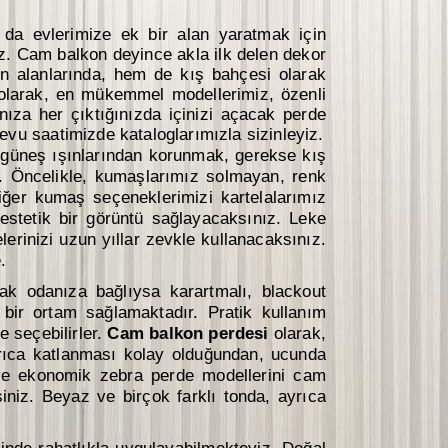
 da evlerimize ek bir alan yaratmak için
 Cam balkon deyince akla ilk delen dekor
n alanlarında, hem de kış bahçesi olarak
 olarak, en mükemmel modellerimiz, özenli
nıza her çıktığınızda içinizi açacak perde
u saatimizde kataloglarımızla sizinleyiz.
 güneş ışınlarından korunmak, gerekse kış
y. Öncelikle, kumaşlarımız solmayan, renk
diğer kumaş seçeneklerimizi kartelalarımız
 estetik bir görüntü sağlayacaksınız. Leke
erinizi uzun yıllar zevkle kullanacaksınız.
.
k odanıza bağlıysa karartmalı, blackout
 bir ortam sağlamaktadır. Pratik kullanım
e seçebilirler.
Cam balkon perdesi
olarak,
ayrıca katlanması kolay olduğundan, ucunda
k ve ekonomik zebra perde modellerini cam
niz. Beyaz ve birçok farklı tonda, ayrıca