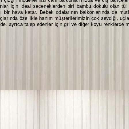
 çizgili modellerinizi cam balkonlarınızda ve kış bahçele
lanlar için ideal seçeneklerden biri bambu dokulu olan t
rı bir hava katar. Bebek odalarının balkonlarında da mutla
uçlarında özellikle hanım müşterilerimizin çok sevdiği, uçla
de, ayrıca talep edenler için gri ve diğer koyu renklerde