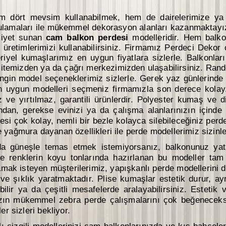
em dört mevsim kullanabilmek, hem de dairelerimize ya
amaları ile mükemmel dekorasyon alanları kazanmaktayız.
miyet sunan
cam balkon perdesi
modelleridir. Hem balko
 üretimlerimizi kullanabilirsiniz. Firmamız Perdeci Dekor
riyel kumaşlarımız en uygun fiyatlara sizlerle. Balkonları
emizden ya da çağrı merkezimizden ulaşabilirsiniz. Randev
ngin model seçeneklerimiz sizlerle. Gerek yaz günlerinde
in uygun modelleri seçmeniz firmamızla son derece kola
az ve yırtılmaz, garantili ürünlerdir. Polyester kumaş ve 
ından, gerekse evinizi ya da çalışma alanlarınızın içinde
i çok kolay, nemli bir bezle kolayca silebileceğiniz perdel
 yağmura dayanan özellikleri ile perde modellerimiz sizinle
a güneşle temas etmek istemiyorsanız, balkonunuz yata
h ve renklerin koyu tonlarında hazırlanan bu modeller tam
amak isteyen müşterilerimiz, yapışkanlı perde modellerini d
r ve şıklık yaratmaktadır. Plise kumaşlar estetik durur, 
bilir ya da çeşitli mesafelerde aralayabilirsiniz. Esteti
mızın mükemmel zebra perde çalışmalarını çok beğeneceksi
 sizleri bekliyor.