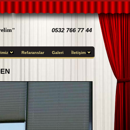
irelim"
0532 766 77 44
rimiz
Refaranslar
Galeri
İletişim
DEN