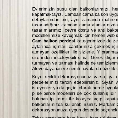
Evlerimizin süsü olan balkonlarımızı, h
kapatmaktayız. Camdan cama balkon uygul
detaylarından biri, aynı zamanda mahre
tasarladığınız camdan cama alanlarınızda
tasarımlarımız, çevre dostu ve anti bakte
modellerimize kavuşmak için hemen web sit
Cam balkon perdesi
kategorimizde de ze
aylarında ışınları camlarınıza çekmek iç
atmayan özellikleri ile sizlerle. Yıpranm
üzerinden inceleyebilirsiniz. Gerek dışar
tutmayan ve tutması halinde de temizlenmes
Aleve dayanan ve nemli havalarda özellikle
Koyu renkli dekorasyonunuz varsa, ya d
perdelerimizi tercih edebilirsiniz. Siya
isteyenler ya da geçici olarak perde uygul
plise perde modelleri de çok kullanışlıdı
bulunan ip kısmı ile kolayca açıp kapata
balkonlarınızda kullanabilirsiniz. Marka
dekorasyonunuza uygun desende seçenekler